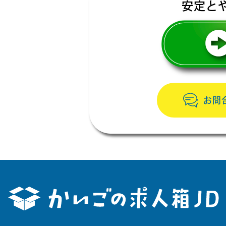
安定と
お問