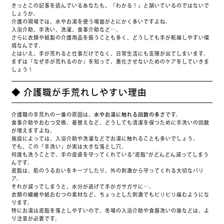
きっとこの記事を読んでいるあなたも、「わかる！」と頷いているのではないで
しょうか。
介護の現場では、水やお湯を使う場面がとにかく多いですよね。
入浴介助、手洗い、洗濯、食事介助など…。
さらに衣類や紙製の介護用品を扱うことも多く、どうしても手が乾燥しやすい環
境なんです。
とはいえ、手が荒れると仕事だけでなく、日常生活にも支障が出てしまいます。
まずは「なぜ手が荒れるのか」を知って、悪化させないためのケアをしていきま
しょう！
◆ 介護職が手荒れしやすい理由
介護職の手荒れの一番の原因は、
水やお湯に触れる回数の多さ
です。
食事介助やおむつ交換、着替えなど、どうしても清潔を保つために手洗いの回数
が増えますよね。
施設によっては、入浴介助や洗濯などでお湯に触れることも多いでしょう。
でも、この「手洗い」が実は大きな落とし穴。
何度も洗うことで、手の皮膚を守ってくれている“皮脂”がどんどん減ってしまう
んです。
皮脂は、肌のうるおいをキープしたり、外の刺激から守ってくれる大切なバリ
ア。
それが減ってしまうと、水分が逃げて手がガサガサに…。
衣類の繊維や紙おむつの素材など、ちょっとした刺激でもピリピリ痛むようにな
ります。
特にお湯は皮脂を落としやすいので、冬場の入浴介助や食器洗いの後などは、よ
り注意が必要です。