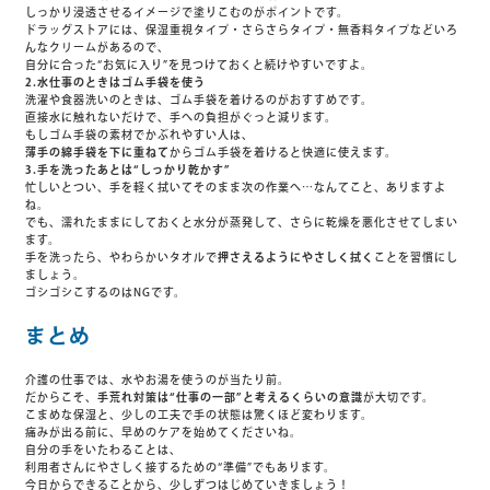
しっかり浸透させるイメージで塗りこむのがポイントです。
ドラッグストアには、保湿重視タイプ・さらさらタイプ・無香料タイプなどいろ
んなクリームがあるので、
自分に合った“お気に入り”を見つけておくと続けやすいですよ。
2.水仕事のときはゴム手袋を使う
洗濯や食器洗いのときは、ゴム手袋を着けるのがおすすめです。
直接水に触れないだけで、手への負担がぐっと減ります。
もしゴム手袋の素材でかぶれやすい人は、
薄手の綿手袋を下に重ねて
からゴム手袋を着けると快適に使えます。
3.手を洗ったあとは“しっかり乾かす”
忙しいとつい、手を軽く拭いてそのまま次の作業へ…なんてこと、ありますよ
ね。
でも、濡れたままにしておくと水分が蒸発して、さらに乾燥を悪化させてしまい
ます。
手を洗ったら、やわらかいタオルで
押さえるようにやさしく拭く
ことを習慣にし
ましょう。
ゴシゴシこするのはNGです。
まとめ
介護の仕事では、水やお湯を使うのが当たり前。
だからこそ、
手荒れ対策は“仕事の一部”と考えるくらいの意識
が大切です。
こまめな保湿と、少しの工夫で手の状態は驚くほど変わります。
痛みが出る前に、早めのケアを始めてくださいね。
自分の手をいたわることは、
利用者さんにやさしく接するための“準備”でもあります。
今日からできることから、少しずつはじめていきましょう！