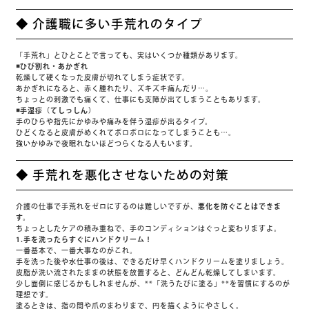
◆ 介護職に多い手荒れのタイプ
「手荒れ」とひとことで言っても、実はいくつか種類があります。
◾️ひび割れ・あかぎれ
乾燥して硬くなった皮膚が切れてしまう症状です。
あかぎれになると、赤く腫れたり、ズキズキ痛んだり…。
ちょっとの刺激でも痛くて、仕事にも支障が出てしまうこともあります。
◾️手湿疹（てしっしん）
手のひらや指先にかゆみや痛みを伴う湿疹が出るタイプ。
ひどくなると皮膚がめくれてボロボロになってしまうことも…。
強いかゆみで夜眠れないほどつらくなる人もいます。
◆ 手荒れを悪化させないための対策
介護の仕事で手荒れをゼロにするのは難しいですが、
悪化を防ぐことはできま
す。
ちょっとしたケアの積み重ねで、手のコンディションはぐっと変わりますよ。
1.手を洗ったらすぐにハンドクリーム！
一番基本で、一番大事なのがこれ。
手を洗った後や水仕事の後は、できるだけ早くハンドクリームを塗りましょう。
皮脂が洗い流されたままの状態を放置すると、どんどん乾燥してしまいます。
少し面倒に感じるかもしれませんが、**「洗うたびに塗る」**を習慣にするのが
理想です。
塗るときは、指の間や爪のまわりまで、円を描くようにやさしく。