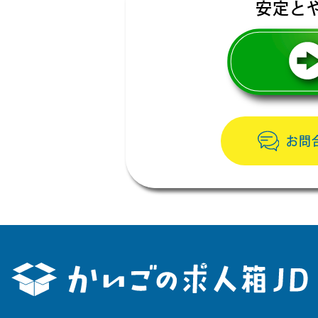
安定と
お問