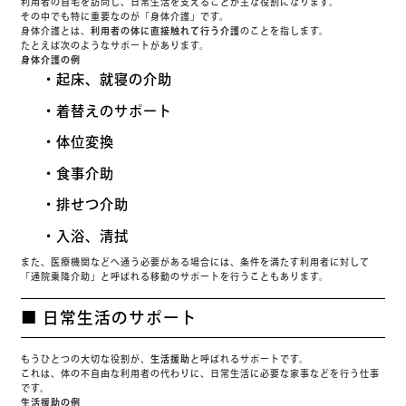
利用者の自宅を訪問し、日常生活を支えることが主な役割になります。
その中でも特に重要なのが「身体介護」です。
身体介護とは、
利用者の体に直接触れて行う介護
のことを指します。
たとえば次のようなサポートがあります。
身体介護の例
・起床、就寝の介助
・着替えのサポート
・体位変換
・食事介助
・排せつ介助
・入浴、清拭
また、医療機関などへ通う必要がある場合には、条件を満たす利用者に対して
「通院乗降介助」と呼ばれる移動のサポートを行うこともあります。
■ 日常生活のサポート
もうひとつの大切な役割が、
生活援助
と呼ばれるサポートです。
これは、体の不自由な利用者の代わりに、日常生活に必要な家事などを行う仕事
です。
生活援助の例