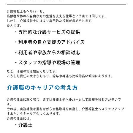
介護福祉士もヘルパーも、
高齢者や体の不自由な方の生活を支える仕事
という点では同じです。
しかし、介護福祉士にはより専門的な役割が求められます。
たとえば、
・専門的な介護サービスの提供
・利用者の自立支援のアドバイス
・利用者や家族からの相談対応
・スタッフの指導や現場の管理
など、活躍の場は幅広くなります。
こうした責任の大きさもあり、
給与や待遇も比較的高い傾向
にあります。
介護職のキャリアの考え方
介護の仕事に就く場合、まずは
介護士やヘルパーとして経験を積む
方が多いで
す。
その後、実務経験を重ねながら資格取得を目指し、
介護福祉士へステップアップ
する
というキャリアもよくあります。
介護の仕事には、
・介護士